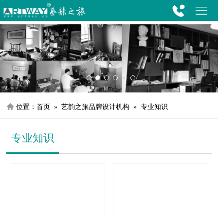
首
首
艺韵之
作品展
新闻中
客户中
专家团
联系我
页
艺韵之
页/home
旅/artway
示/Show
心/News
心/service
队/Team
们/Contact
旅/artway
作品展
示/Show
新闻中
1
3
4
5
6
2
心/News
客户中
位置：
首页
» 艺韵之旅品牌设计机构 » 专业知识
心/service
专家团
专业知识
队/Team
联系我
们/Contact