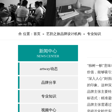
位置：
首页
» 艺韵之旅品牌设计机构 » 专业知识
新闻中心
NEWS CENTER
“独树一帜”意
artway动态
价值，能够吸引
“深入人心”则
品牌分享
的印象。这种深
品牌主张主要特
专业知识
标语式：精准凝
品牌主张需通过
视频中心
息碎片化时代实